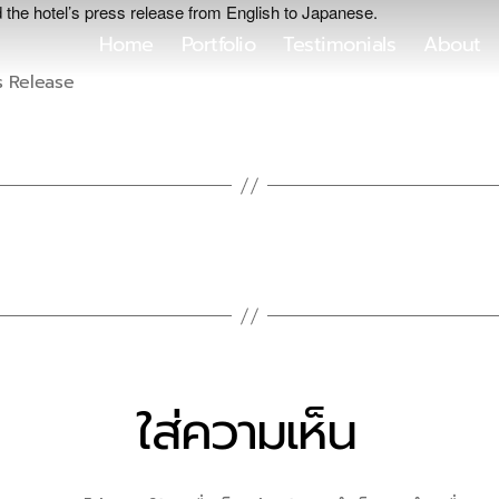
 the hotel’s press release from English to Japanese.
Home
Portfolio
Testimonials
About
s Release
ใส่ความเห็น