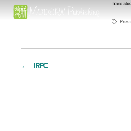
Translated
Pres
Tags
Modern
Publishing
←
IRPC