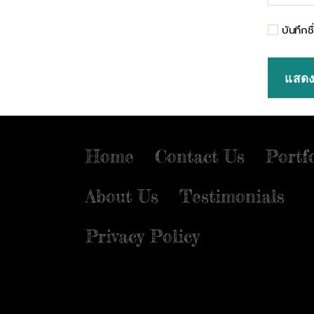
บันทึกช
Home
Contact Us
Portf
About Us
Testimonials
Privacy Policy