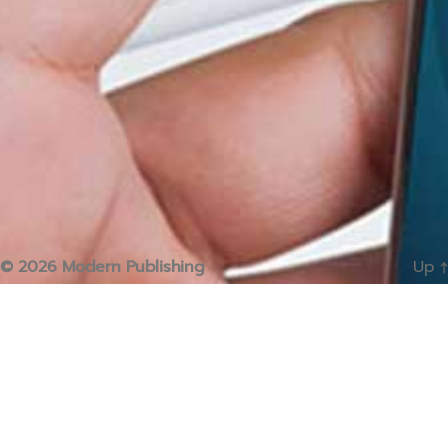
© 2026
Modern Publishing
Up
↑
Home
Contact Us
Portfolio
About Us
Testimonials