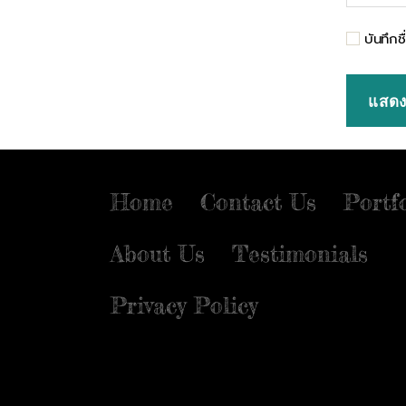
บันทึกช
Home
Contact Us
Portf
About Us
Testimonials
Privacy Policy