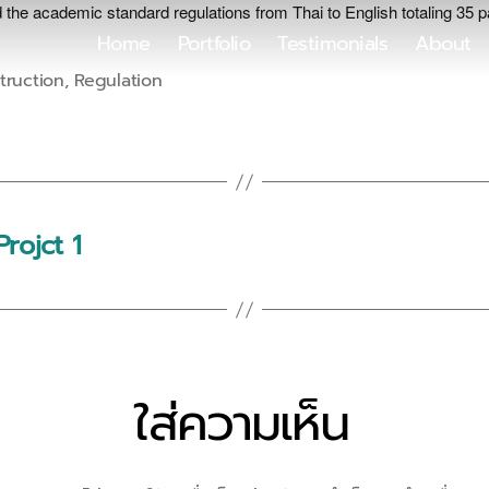
 the academic standard regulations from Thai to English totaling 35 
Home
Portfolio
Testimonials
About
truction
,
Regulation
rojct 1
ใส่ความเห็น