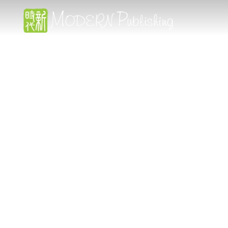
Modern
Publishing