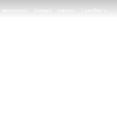
สอบถามราคา
Contact
บทความ
ภาษาไทย